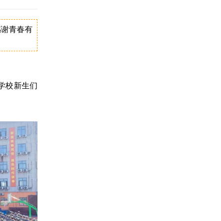
感谢青春有
学校新生们