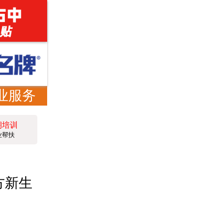
业服务
期培训
业帮扶
方新生