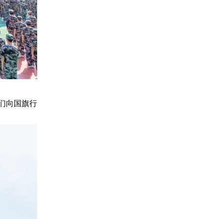
们向国旗行