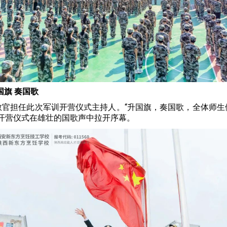
国旗 奏国歌
教官担任此次军训开营仪式主持人。“升国旗，奏国歌，全体师生
”开营仪式在雄壮的国歌声中拉开序幕。