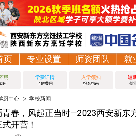
首页
专业设置
师资团队
就
环境
学费详情
入学须知
短
如何
了解费用
报名指南
创
学厨中心
学校新闻
砺青春，风起正当时—2023西安新东
正式开营！