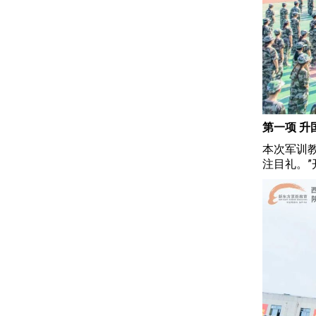
第一项 升
本次军训
注目礼。