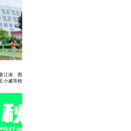
唐江涛、西
王小威等校